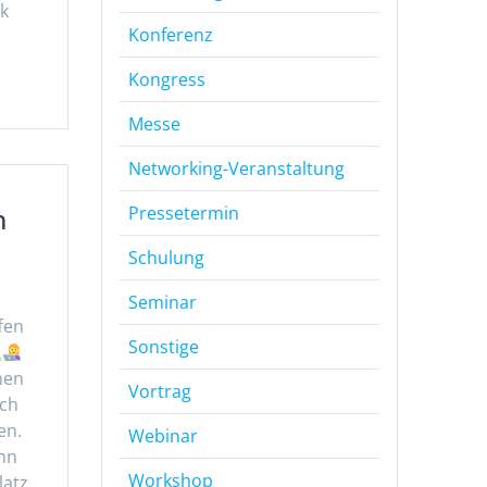
k
Konferenz
Kongress
Messe
Networking-Veranstaltung
Pressetermin
n
Schulung
Seminar
fen
Sonstige
nen
Vortrag
ich
en.
Webinar
nn
Workshop
latz