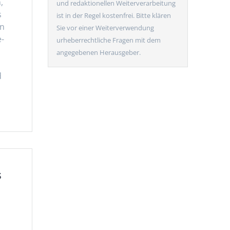
,
und redaktionellen Weiterverarbeitung
s
ist in der Regel kostenfrei. Bitte klären
en
Sie vor einer Weiterverwendung
e-
urheberrechtliche Fragen mit dem
angegebenen Herausgeber.
d
s