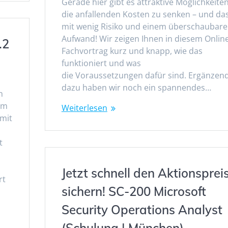
Gerade hier gibt es attraktive Möglichkeiten
die anfallenden Kosten zu senken – und da
mit wenig Risiko und einem überschaubar
Aufwand! Wir zeigen Ihnen in diesem Onlin
.2
Fachvortrag kurz und knapp, wie das
funktioniert und was
die Voraussetzungen dafür sind. Ergänzen
dazu haben wir noch ein spannendes…
n
em
Weiterlesen
 mit
t
Jetzt schnell den Aktionsprei
rt
sichern! SC-200 Microsoft
Security Operations Analyst