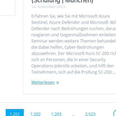
(Schulung | München)
14. November 2023
Erfahren Sie, wie Sie mit Microsoft Azure
Sentinel, Azure Defender und Microsoft 36
Defender nach Bedrohungen suchen, dara
reagieren und Gegenmaßnahmen einleiten
Seminar werden weitere Themen behandelt
die dabei helfen, Cyber-Bedrohungen
abzuwehren. Der Microsoft Kurs SC-200 ric
sich an Personen, die in einer Security
Operations-Jobrolle arbeiten, und hilft den
Teilnehmern, sich auf die Prüfung SC-200:…
Weiterlesen
Seite
Seite
Seite
Seite
1.201
1.202
1.203
…
2.523