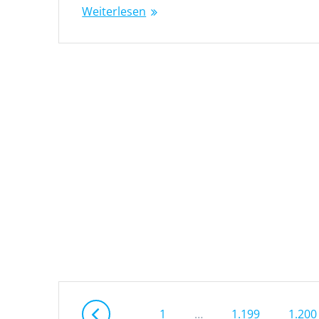
Weiterlesen
Beitragsnavigation
Seite
Seite
Seite
1
…
1.199
1.200