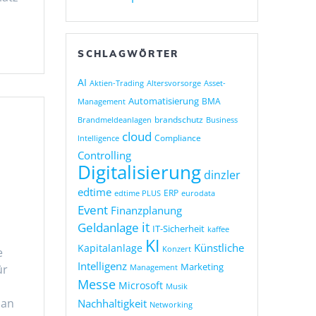
SCHLAGWÖRTER
AI
Altersvorsorge
Asset-
Aktien-Trading
Automatisierung
BMA
Management
brandschutz
Business
Brandmeldeanlagen
cloud
Compliance
Intelligence
Controlling
Digitalisierung
dinzler
edtime
ERP
eurodata
edtime PLUS
Event
Finanzplanung
it
Geldanlage
IT-Sicherheit
kaffee
KI
Künstliche
Kapitalanlage
Konzert
e
Intelligenz
Marketing
ür
Management
Messe
Microsoft
Musik
 an
Nachhaltigkeit
Networking