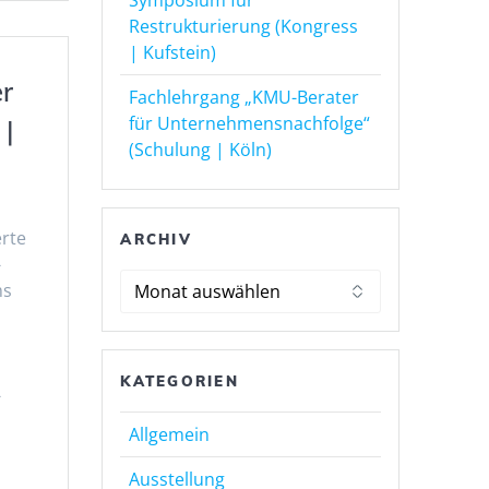
Symposium für
Restrukturierung (Kongress
| Kufstein)
r
Fachlehrgang „KMU-Berater
für Unternehmensnachfolge“
 |
(Schulung | Köln)
erte
ARCHIV
-
Archiv
ms
KATEGORIEN
-
Allgemein
Ausstellung