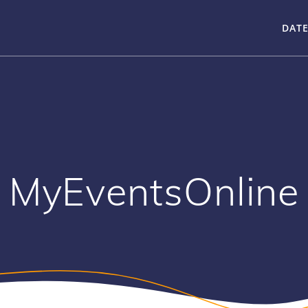
DAT
MyEventsOnline