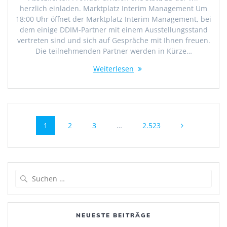
herzlich einladen. Marktplatz Interim Management Um
18:00 Uhr öffnet der Marktplatz Interim Management, bei
dem einige DDIM-Partner mit einem Ausstellungsstand
vertreten sind und sich auf Gespräche mit Ihnen freuen.
Die teilnehmenden Partner werden in Kürze…
Weiterlesen
Beitragsnavigation
Seite
Seite
Seite
Seite
1
2
3
…
2.523
Suche
nach:
NEUESTE BEITRÄGE