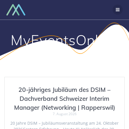
Zum
Inhalt
springen
MyEventsOnline
20-jähriges Jubiläum des DSIM –
Dachverband Schweizer Interim
Manager (Networking | Rapperswil)
7. August 2026
20 Jahre DSIM – Jubiläumsveranstaltung am 24. Oktober