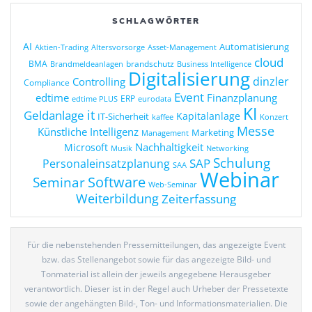
SCHLAGWÖRTER
AI
Automatisierung
Altersvorsorge
Asset-Management
Aktien-Trading
cloud
BMA
brandschutz
Business Intelligence
Brandmeldeanlagen
Digitalisierung
dinzler
Controlling
Compliance
Event
edtime
Finanzplanung
ERP
eurodata
edtime PLUS
KI
it
Geldanlage
Kapitalanlage
IT-Sicherheit
kaffee
Konzert
Messe
Künstliche Intelligenz
Marketing
Management
Nachhaltigkeit
Microsoft
Networking
Musik
Schulung
SAP
Personaleinsatzplanung
SAA
Webinar
Seminar
Software
Web-Seminar
Weiterbildung
Zeiterfassung
Für die nebenstehenden Pressemitteilungen, das angezeigte Event
bzw. das Stellenangebot sowie für das angezeigte Bild- und
Tonmaterial ist allein der jeweils angegebene Herausgeber
verantwortlich. Dieser ist in der Regel auch Urheber der Pressetexte
sowie der angehängten Bild-, Ton- und Informationsmaterialien. Die