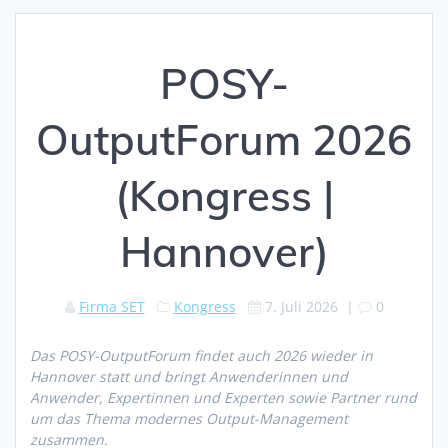
POSY-
OutputForum 2026
(Kongress |
Hannover)
Firma SET
Kongress
7. Juli 2026
|
0
Das POSY-OutputForum findet auch 2026 wieder in
Hannover statt und bringt Anwenderinnen und
Anwender, Expertinnen und Experten sowie Partner rund
um das Thema modernes Output-Management
zusammen.