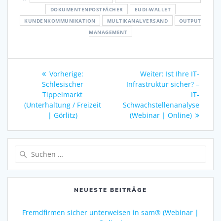
DOKUMENTENPOSTFÄCHER
EUDI-WALLET
KUNDENKOMMUNIKATION
MULTIKANALVERSAND
OUTPUT
MANAGEMENT
Beitragsnavigation
Vorheriger
Nächster
Vorherige:
Weiter:
Ist Ihre IT-
Beitrag:
Beitrag:
Schlesischer
Infrastruktur sicher? –
Tippelmarkt
IT-
(Unterhaltung / Freizeit
Schwachstellenanalyse
| Görlitz)
(Webinar | Online)
Suche
nach:
NEUESTE BEITRÄGE
Fremdfirmen sicher unterweisen in sam® (Webinar |