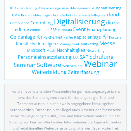
AI
Automatisierung
Altersvorsorge
Asset-Management
Aktien-Trading
cloud
BMA
brandschutz
Business Intelligence
Brandmeldeanlagen
Digitalisierung
dinzler
Controlling
Compliance
Event
edtime
Finanzplanung
ERP
eurodata
edtime PLUS
KI
it
Geldanlage
Kapitalanlage
IT-Sicherheit
kaffee
Konzert
Messe
Künstliche Intelligenz
Marketing
Management
Nachhaltigkeit
Microsoft
Networking
Musik
Schulung
SAP
Personaleinsatzplanung
SAA
Webinar
Seminar
Software
Web-Seminar
Weiterbildung
Zeiterfassung
Für die nebenstehenden Pressemitteilungen, das angezeigte Event
bzw. das Stellenangebot sowie für das angezeigte Bild- und
Tonmaterial ist allein der jeweils angegebene Herausgeber
verantwortlich. Dieser ist in der Regel auch Urheber der Pressetexte
sowie der angehängten Bild-, Ton- und Informationsmaterialien. Die
Nutzung von hier veröffentlichten Informationen zur Eigeninformation
und redaktionellen Weiterverarbeitung ist in der Regel kostenfrei.