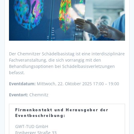
Der Chemnitzer Schädelbasistag ist eine interdisziplinäre
Fachveranstaltung, die sich vorrangig mit den
Behandlungsoptionen bei Schädelbasisverletzungen
befasst.
Eventdatum:
Mittwoch, 22. Oktober 2025 17:00 – 19:00
Eventort:
Chemnitz
Firmenkontakt und Herausgeber der
Eventbeschreibung:
GWT-TUD GmbH
Freiberger Straße 33