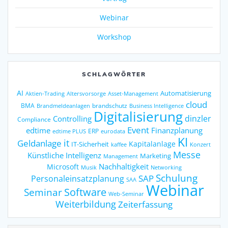
Webinar
Workshop
SCHLAGWÖRTER
AI
Automatisierung
Altersvorsorge
Asset-Management
Aktien-Trading
cloud
BMA
brandschutz
Business Intelligence
Brandmeldeanlagen
Digitalisierung
dinzler
Controlling
Compliance
Event
edtime
Finanzplanung
ERP
eurodata
edtime PLUS
KI
it
Geldanlage
Kapitalanlage
IT-Sicherheit
kaffee
Konzert
Messe
Künstliche Intelligenz
Marketing
Management
Nachhaltigkeit
Microsoft
Networking
Musik
Schulung
SAP
Personaleinsatzplanung
SAA
Webinar
Seminar
Software
Web-Seminar
Weiterbildung
Zeiterfassung