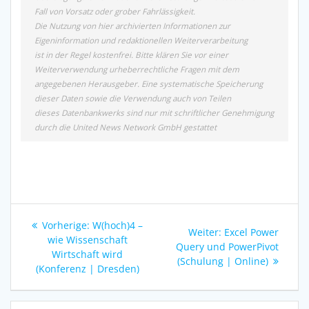
Fall von Vorsatz oder grober Fahrlässigkeit.
Die Nutzung von hier archivierten Informationen zur
Eigeninformation und redaktionellen Weiterverarbeitung
ist in der Regel kostenfrei. Bitte klären Sie vor einer
Weiterverwendung urheberrechtliche Fragen mit dem
angegebenen Herausgeber. Eine systematische Speicherung
dieser Daten sowie die Verwendung auch von Teilen
dieses Datenbankwerks sind nur mit schriftlicher Genehmigung
durch die United News Network GmbH gestattet
Beitragsnavigation
Vorheriger
Vorherige:
W(hoch)4 –
Nächster
Weiter:
Excel Power
Beitrag:
wie Wissenschaft
Beitrag:
Query und PowerPivot
Wirtschaft wird
(Schulung | Online)
(Konferenz | Dresden)