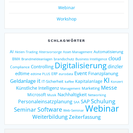
Webinar
Workshop
SCHLAGWÖRTER
AI
Automatisierung
Altersvorsorge
Asset-Management
Aktien-Trading
cloud
BMA
brandschutz
Business Intelligence
Brandmeldeanlagen
Digitalisierung
dinzler
Controlling
Compliance
Event
edtime
Finanzplanung
ERP
eurodata
edtime PLUS
KI
it
Geldanlage
Kapitalanlage
IT-Sicherheit
kaffee
Konzert
Messe
Künstliche Intelligenz
Marketing
Management
Nachhaltigkeit
Microsoft
Networking
Musik
Schulung
SAP
Personaleinsatzplanung
SAA
Webinar
Seminar
Software
Web-Seminar
Weiterbildung
Zeiterfassung