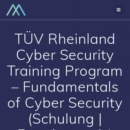
Zum
Inhalt
springen
TÜV Rheinland
Cyber Security
Training Program
– Fundamentals
of Cyber Security
(Schulung |