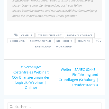
angegebenen Herausgeber. Eine systematische Speicherung
dieser Daten sowie die Verwendung auch von Teilen
dieses Datenbankwerks sind nur mit schriftlicher Genehmigung
durch die United News Network GmbH gestattet
CAMPUS
CYBERSICHERHEIT
PHOENIX CONTACT
SCHULUNG
SCHWARZWALD
SICHERHEIT
TRAINING
TÜV
RHEINLAND
WORKSHOP
Beitragsnavigation
Vorheriger
Vorherige:
Nächster
Weiter:
ISA/IEC 62443 –
Beitrag:
Kostenfreies Webinar:
Beitrag:
Einführung und
CO₂-Bilanzierung​in der
Grundlagen (Schulung |
Logistik (Webinar |
Freudenstadt)
Online)
Suche