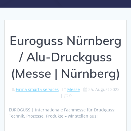
Euroguss Nürnberg
/ Alu-Druckguss
(Messe | Nürnberg)
Firma smart5 services
Messe
25. August 2023
|
0
EUROGUSS | Internationale Fachmesse für Druckguss:
Technik, Prozesse, Produkte – wir stellen aus!