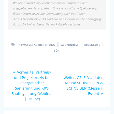
Weiterverwendung urheberrechtliche Fragen mit dem
angegebenen Herausgeber. Eine systematische Speicherung
dieser Daten sowie die Verwendung auch von Teilen
dieses Datenbankwerks sind nur mit schriftlicher Genehmigung
durch die United News Network GmbH gestattet
ABWASSERAUFBEREITUNG
ALUMINIUM
DRUCKGUSS
FÜR
Beitragsnavigation
Vorheriger
Vorherige:
Vertrags-
Beitrag:
Nächster
und Projektpraxis bei
Weiter:
GSI SLV auf der
Beitrag:
energetischer
Messe SCHWEISSEN &
Sanierung und KfW-
SCHNEIDEN (Messe |
Baubegleitung (Webinar
Essen)
| Online)