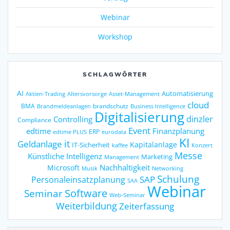
Webinar
Workshop
SCHLAGWÖRTER
AI
Automatisierung
Altersvorsorge
Asset-Management
Aktien-Trading
cloud
BMA
brandschutz
Business Intelligence
Brandmeldeanlagen
Digitalisierung
dinzler
Controlling
Compliance
Event
edtime
Finanzplanung
ERP
eurodata
edtime PLUS
KI
it
Geldanlage
Kapitalanlage
IT-Sicherheit
kaffee
Konzert
Messe
Künstliche Intelligenz
Marketing
Management
Nachhaltigkeit
Microsoft
Networking
Musik
Schulung
SAP
Personaleinsatzplanung
SAA
Webinar
Seminar
Software
Web-Seminar
Weiterbildung
Zeiterfassung