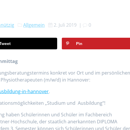
nützig
Allgemein
2. Juli 2019
|
0
Tweet
Pin
hmittag
ungsberatungstermins konkret vor Ort und im persönliche
 Physiotherapeuten (m/w/d) in Hannover:
usbildung-in-hannover
.
ikationsmöglichkeiten „Studium und Ausbildung“!
ung haben Schülerinnen und Schüler im Fachbereich
artner-Hochschule, der staatlich anerkannten DIPLOMA
 dem 3. Semester können sich Schülerinnen und Schüler de