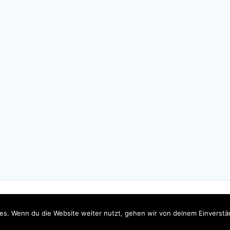
2026 myeventsonline. WordPress mit dem
Mesmerize-The
es. Wenn du die Website weiter nutzt, gehen wir von deinem Einverstä