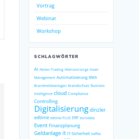
Vortrag
Webinar
Workshop
SCHLAGWÖRTER
AI
Altersvorsorge
Asset-
Aktien-Trading
Automatisierung
BMA
Management
brandschutz
Business
Brandmeldeanlagen
cloud
Compliance
Intelligence
Controlling
Digitalisierung
dinzler
edtime
ERP
eurodata
edtime PLUS
Event
Finanzplanung
it
Geldanlage
IT-Sicherheit
kaffee