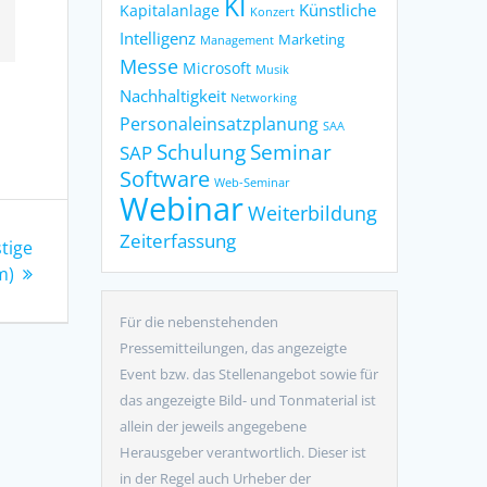
KI
Künstliche
Kapitalanlage
Konzert
Intelligenz
Marketing
Management
Messe
Microsoft
Musik
Nachhaltigkeit
Networking
Personaleinsatzplanung
SAA
Seminar
Schulung
SAP
Software
Web-Seminar
Webinar
Weiterbildung
Zeiterfassung
tige
m)
Für die nebenstehenden
Pressemitteilungen, das angezeigte
Event bzw. das Stellenangebot sowie für
das angezeigte Bild- und Tonmaterial ist
allein der jeweils angegebene
Herausgeber verantwortlich. Dieser ist
in der Regel auch Urheber der