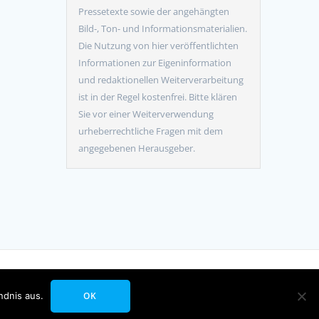
Pressetexte sowie der angehängten
Bild-, Ton- und Informationsmaterialien.
Die Nutzung von hier veröffentlichten
Informationen zur Eigeninformation
und redaktionellen Weiterverarbeitung
ist in der Regel kostenfrei. Bitte klären
Sie vor einer Weiterverwendung
urheberrechtliche Fragen mit dem
angegebenen Herausgeber.
me
ndnis aus.
OK