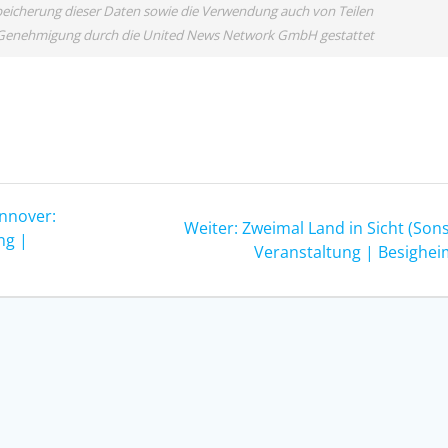
eicherung dieser Daten sowie die Verwendung auch von Teilen
er Genehmigung durch die United News Network GmbH gestattet
annover:
Nächster
Weiter:
Zweimal Land in Sicht (Sons
ng |
Beitrag:
Veranstaltung | Besighei