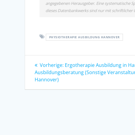
angegebenen Herausgeber. Eine systematische Sp
dieses Datenbankwerks sind nur mit schriftlich
PHYSIOTHERAPIE AUSBILDUNG HANNOVER
Beitragsnavigation
Vorheriger
Vorherige:
Ergotherapie Ausbildung in H
Beitrag:
Ausbildungsberatung (Sonstige Veranstaltu
Hannover)